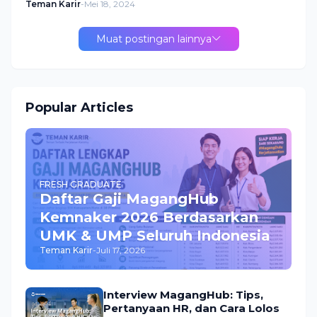
Teman Karir
-
Mei 18, 2024
Muat postingan lainnya
Popular Articles
FRESH GRADUATE
Daftar Gaji MagangHub
Kemnaker 2026 Berdasarkan
UMK & UMP Seluruh Indonesia
Teman Karir
-
Juli 17, 2026
Interview MagangHub: Tips,
Pertanyaan HR, dan Cara Lolos