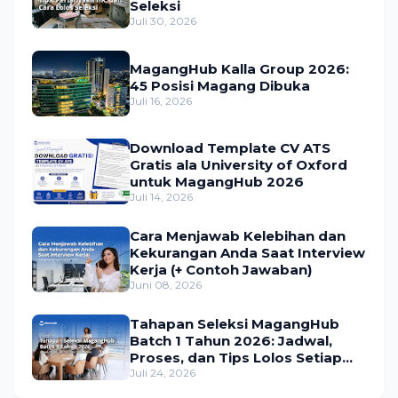
Seleksi
Juli 30, 2026
MagangHub Kalla Group 2026:
45 Posisi Magang Dibuka
Juli 16, 2026
Download Template CV ATS
Gratis ala University of Oxford
untuk MagangHub 2026
Juli 14, 2026
Cara Menjawab Kelebihan dan
Kekurangan Anda Saat Interview
Kerja (+ Contoh Jawaban)
Juni 08, 2026
Tahapan Seleksi MagangHub
Batch 1 Tahun 2026: Jadwal,
Proses, dan Tips Lolos Setiap
Tahap
Juli 24, 2026