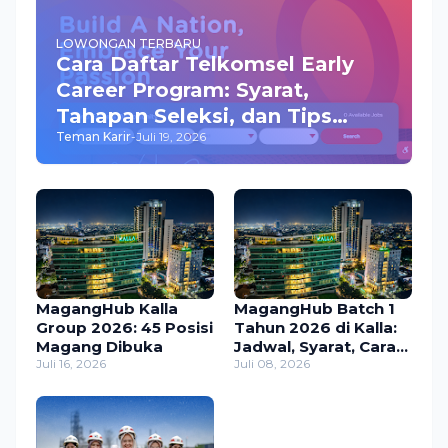
LOWONGAN TERBARU
Cara Daftar Telkomsel Early
Career Program: Syarat,
Tahapan Seleksi, dan Tips
Teman Karir
-
Juli 19, 2026
Lolos
MagangHub Kalla
MagangHub Batch 1
Group 2026: 45 Posisi
Tahun 2026 di Kalla:
Magang Dibuka
Jadwal, Syarat, Cara
Juli 16, 2026
Daftar, dan Tips
Juli 08, 2026
Lolos