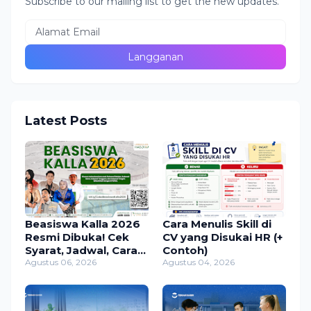
Subscribe to our mailing list to get the new updates.
Latest Posts
Beasiswa Kalla 2026
Cara Menulis Skill di
Resmi Dibuka! Cek
CV yang Disukai HR (+
Syarat, Jadwal, Cara
Contoh)
Daftar, dan
Agustus 06, 2026
Agustus 04, 2026
Manfaatnya