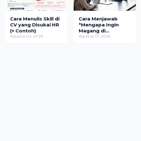
Cara Menulis Skill di
Cara Menjawab
CV yang Disukai HR
"Mengapa Ingin
(+ Contoh)
Magang di
Agustus 04, 2026
Perusahaan Ini?" (+
Agustus 01, 2026
Contoh Jawaban)