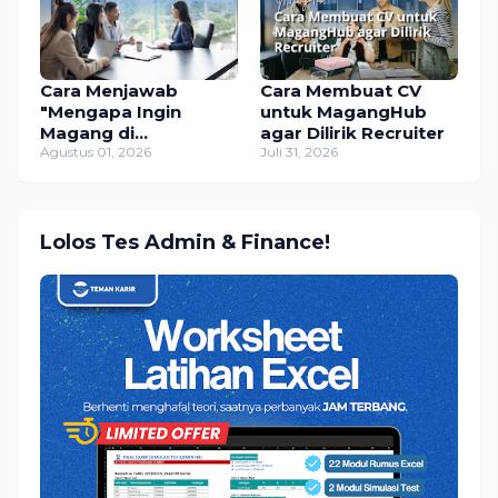
Cara Menjawab
Cara Membuat CV
"Mengapa Ingin
untuk MagangHub
Magang di
agar Dilirik Recruiter
Perusahaan Ini?" (+
Agustus 01, 2026
Juli 31, 2026
Contoh Jawaban)
Lolos Tes Admin & Finance!