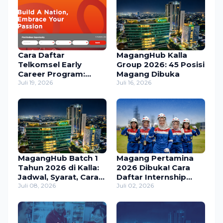
Cara Daftar
MagangHub Kalla
Telkomsel Early
Group 2026: 45 Posisi
Career Program:
Magang Dibuka
Syarat, Tahapan
Juli 19, 2026
Juli 16, 2026
Seleksi, dan Tips
Lolos
MagangHub Batch 1
Magang Pertamina
Tahun 2026 di Kalla:
2026 Dibuka! Cara
Jadwal, Syarat, Cara
Daftar Internship
Daftar, dan Tips
Juli 08, 2026
Pertamina Group,
Juli 02, 2026
Lolos
Tersedia 400+ Posisi