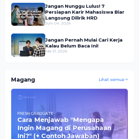
Jangan Nunggu Lulus! 7
Persiapan Karir Mahasiswa Biar
Langsung Dilirik HRD
Juni 04, 2026
Jangan Pernah Mulai Cari Kerja
Kalau Belum Baca Ini!
Mei 31, 2026
Magang
Lihat semua
FRESH GRADUATE
Cara Menjawab "Mengapa
Ingin Magang di Perusahaan
Ini?" (+ Contoh Jawaban)