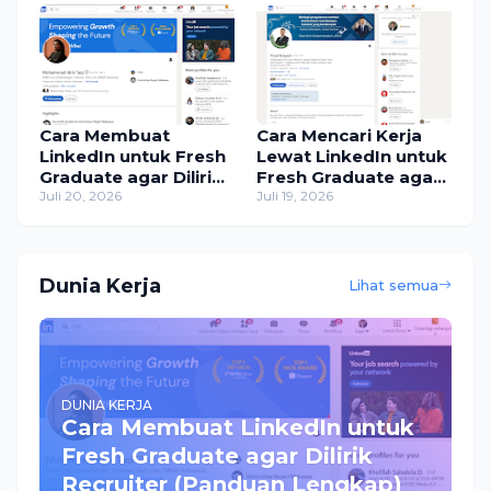
Cara Membuat
Cara Mencari Kerja
LinkedIn untuk Fresh
Lewat LinkedIn untuk
Graduate agar Dilirik
Fresh Graduate agar
Recruiter (Panduan
Juli 20, 2026
Cepat Dilirik Recruiter
Juli 19, 2026
Lengkap)
Dunia Kerja
Lihat semua
DUNIA KERJA
Cara Membuat LinkedIn untuk
Fresh Graduate agar Dilirik
Recruiter (Panduan Lengkap)