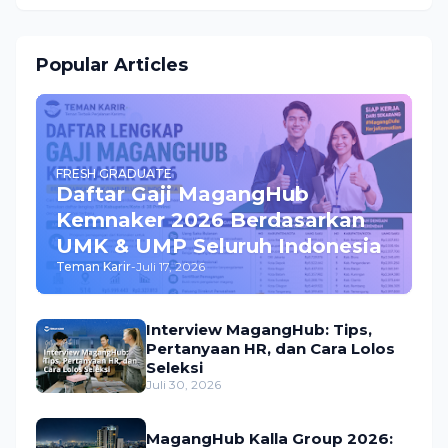
Popular Articles
FRESH GRADUATE
Daftar Gaji MagangHub
Kemnaker 2026 Berdasarkan
UMK & UMP Seluruh Indonesia
Teman Karir
-
Juli 17, 2026
Interview MagangHub: Tips,
Pertanyaan HR, dan Cara Lolos
Seleksi
Juli 30, 2026
MagangHub Kalla Group 2026: