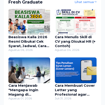
Fresh Graduate
Lihat semua
Beasiswa Kalla 2026
Cara Menulis Skill di
Resmi Dibuka! Cek
CV yang Disukai HR (+
Syarat, Jadwal, Cara
Contoh)
Daftar, dan
Agustus 06, 2026
Agustus 04, 2026
Manfaatnya
Cara Menjawab
Cara Membuat Cover
"Mengapa Ingin
Letter yang
Magang di
Profesional agar
Perusahaan Ini?" (+
Agustus 01, 2026
Dilirik HRD (Lengkap +
Juli 31, 2026
Contoh Jawaban)
Contoh 2026)