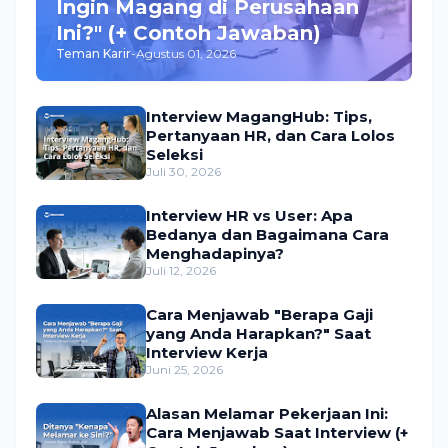
Ingin Magang di Perusahaan
Ini?" (+ Contoh Jawaban)
Teman Karir
-
Agustus 01, 2026
Interview MagangHub: Tips,
Pertanyaan HR, dan Cara Lolos
Seleksi
Juli 30, 2026
Interview HR vs User: Apa
Bedanya dan Bagaimana Cara
Menghadapinya?
Juli 12, 2026
Cara Menjawab "Berapa Gaji
yang Anda Harapkan?" Saat
Interview Kerja
Juni 25, 2026
Alasan Melamar Pekerjaan Ini:
Cara Menjawab Saat Interview (+