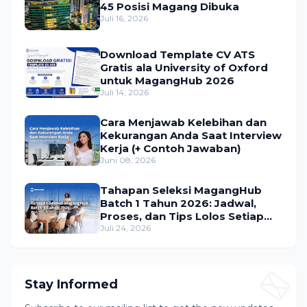
45 Posisi Magang Dibuka
Juli 16, 2026
Download Template CV ATS
Gratis ala University of Oxford
untuk MagangHub 2026
Juli 14, 2026
Cara Menjawab Kelebihan dan
Kekurangan Anda Saat Interview
Kerja (+ Contoh Jawaban)
Juni 08, 2026
Tahapan Seleksi MagangHub
Batch 1 Tahun 2026: Jadwal,
Proses, dan Tips Lolos Setiap
Tahap
Juli 24, 2026
Stay Informed