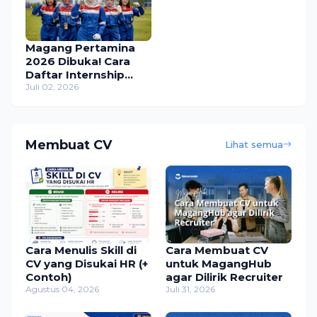
Magang Pertamina
2026 Dibuka! Cara
Daftar Internship
Pertamina Group,
Juli 02, 2026
Tersedia 400+ Posisi
Membuat CV
Lihat semua
Cara Menulis Skill di
Cara Membuat CV
CV yang Disukai HR (+
untuk MagangHub
Contoh)
agar Dilirik Recruiter
Agustus 04, 2026
Juli 31, 2026