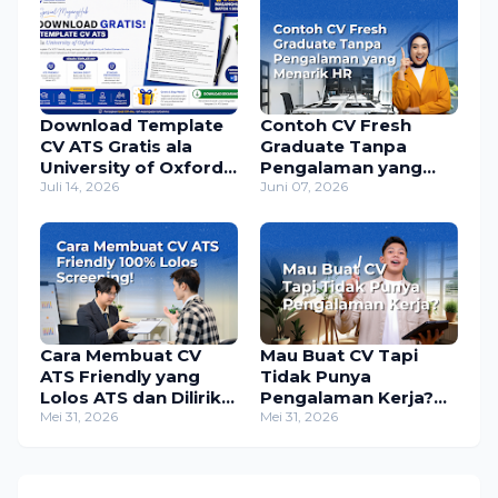
Download Template
Contoh CV Fresh
CV ATS Gratis ala
Graduate Tanpa
University of Oxford
Pengalaman yang
untuk MagangHub
Juli 14, 2026
Menarik HR
Juni 07, 2026
2026
Cara Membuat CV
Mau Buat CV Tapi
ATS Friendly yang
Tidak Punya
Lolos ATS dan Dilirik
Pengalaman Kerja?
HR
Mei 31, 2026
Tambahkan 4 Hal Ini
Mei 31, 2026