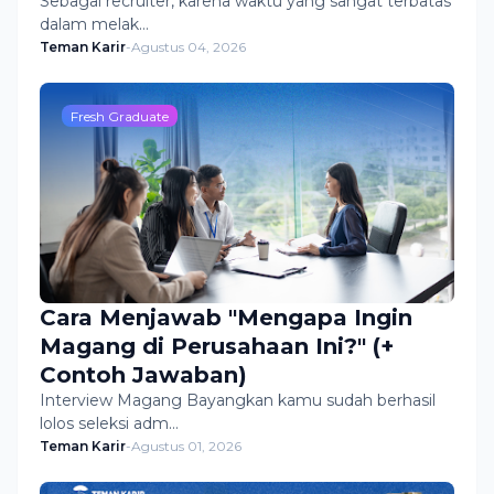
Sebagai recruiter, karena waktu yang sangat terbatas
dalam melak…
Teman Karir
-
Agustus 04, 2026
Fresh Graduate
Cara Menjawab "Mengapa Ingin
Magang di Perusahaan Ini?" (+
Contoh Jawaban)
Interview Magang Bayangkan kamu sudah berhasil
lolos seleksi adm…
Teman Karir
-
Agustus 01, 2026