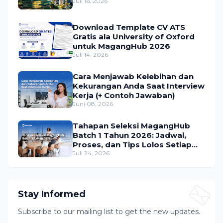
Juli 16, 2026
Download Template CV ATS
Gratis ala University of Oxford
untuk MagangHub 2026
Juli 14, 2026
Cara Menjawab Kelebihan dan
Kekurangan Anda Saat Interview
Kerja (+ Contoh Jawaban)
Juni 08, 2026
Tahapan Seleksi MagangHub
Batch 1 Tahun 2026: Jadwal,
Proses, dan Tips Lolos Setiap
Tahap
Juli 24, 2026
Stay Informed
Subscribe to our mailing list to get the new updates.