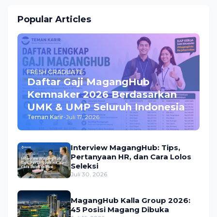
Popular Articles
FRESH GRADUATE
Daftar Gaji MagangHub
Kemnaker 2026 Berdasarkan
UMK & UMP Seluruh Indonesia
Teman Karir
-
Juli 17, 2026
Interview MagangHub: Tips,
Pertanyaan HR, dan Cara Lolos
Seleksi
Juli 30, 2026
MagangHub Kalla Group 2026:
45 Posisi Magang Dibuka