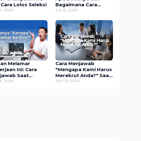
 Cara Lolos Seleksi
Bagaimana Cara
30, 2026
Menghadapinya?
Juli 12, 2026
san Melamar
Cara Menjawab
rjaan Ini: Cara
"Mengapa Kami Harus
jawab Saat
Merekrut Anda?" Saat
erview (+ Contoh
13, 2026
Interview Kerja
Juni 10, 2026
aban)