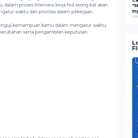
Ca
u, dalam proses interview kerja hrd sering kali akan
"
In
tur waktu dan prioritas dalam pekerjaan.
di
Agu
In
 menguji kemampuan kamu dalam mengatur waktu,
Ja
erubahan serta pengambilan keputusan.
L
F