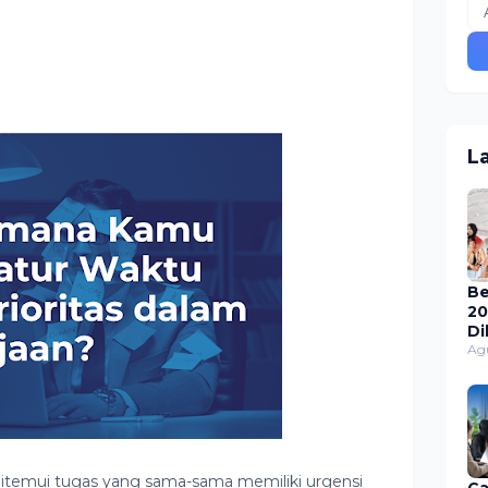
L
Be
20
Di
Sy
Ag
Ca
d
Ma
itemui tugas yang sama-sama memiliki urgensi