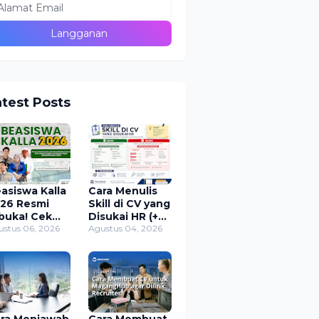
atest Posts
asiswa Kalla
Cara Menulis
26 Resmi
Skill di CV yang
buka! Cek
Disukai HR (+
arat, Jadwal,
ustus 06, 2026
Contoh)
Agustus 04, 2026
ra Daftar,
an
nfaatnya