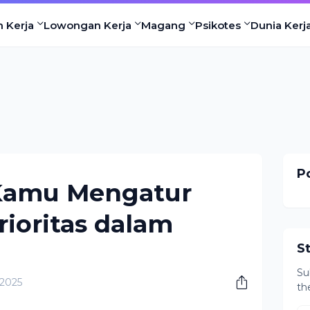
n Kerja
Lowongan Kerja
Magang
Psikotes
Dunia Kerj
Po
Kamu Mengatur
ioritas dalam
S
Su
 2025
th