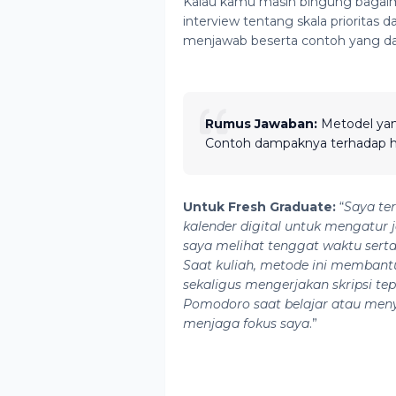
Kalau kamu masih bingung bagaim
interview tentang skala prioritas d
menjawab beserta contoh yang d
Rumus Jawaban:
Metodel yan
Contoh dampaknya terhadap ha
Untuk Fresh Graduate:
“
Saya ter
kalender digital untuk mengatur 
saya melihat tenggat waktu sert
Saat kuliah, metode ini membant
sekaligus mengerjakan skripsi te
Pomodoro saat belajar atau meny
menjaga fokus saya
.”