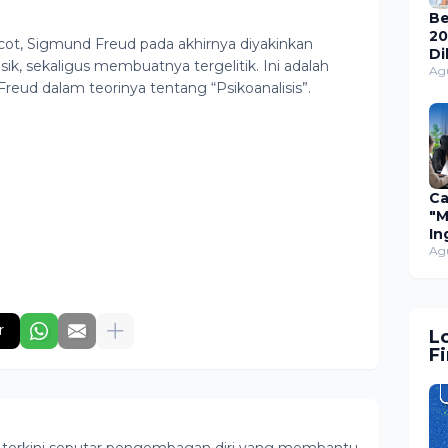
Be
20
cot, Sigmund Freud pada akhirnya diyakinkan
Di
sik, sekaligus membuatnya tergelitik. Ini adalah
Sy
Ag
reud dalam teorinya tentang “Psikoanalisis”.
Ca
d
Ma
Ca
"
In
di
Agu
In
Ja
r
L
F
or terkini seputar pengembagan diri yang membantu