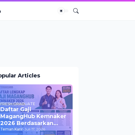
a
pular Articles
FRESH GRADUATE
Daftar Gaji
MagangHub Kemnaker
2026 Berdasarkan
UMK & UMP Seluruh
Teman Karir
-
Juli 17, 2026