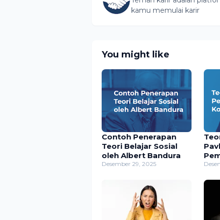
kamu memulai karir
You might like
Contoh Penerapan
Teori Belaja
Teori Belajar Sosial
Pav
oleh Albert Bandura
Pem
Desember 29, 2025
Pen
Desem