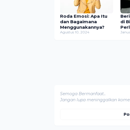
Roda Emosi: Apa Itu
Beri
dan Bagaimana
di 
Menggunakannya?
Per
Agustus 10, 2024
Janua
Semoga Bermanfaat..
Jangan lupa meninggalkan komen
Po