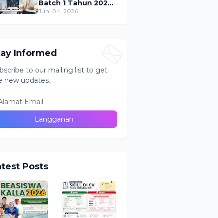
Batch 1 Tahun 2026)
: Jadwal, Syarat, &
Juni 04, 2026
Tips Lolos Seleksi
tay Informed
bscribe to our mailing list to get
e new updates.
atest Posts