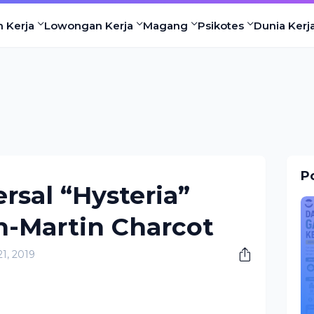
n Kerja
Lowongan Kerja
Magang
Psikotes
Dunia Kerj
Po
sal “Hysteria”
n-Martin Charcot
1, 2019