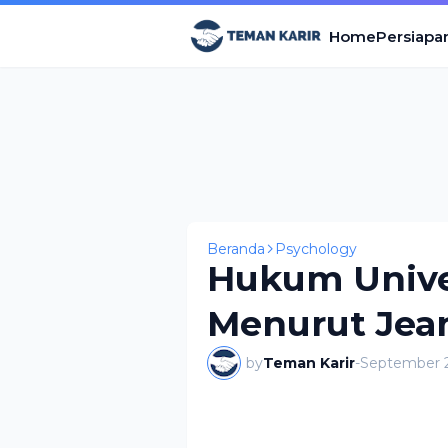
Home
Persiapa
Beranda
Psychology
Hukum Univer
Menurut Jea
by
Teman Karir
-
September 2