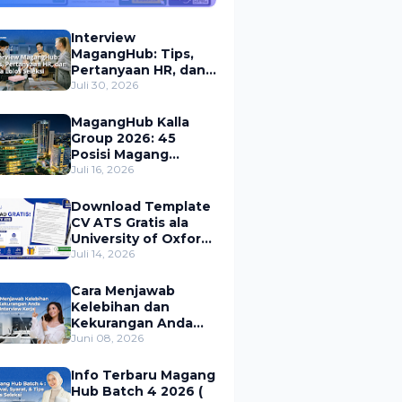
Indonesia
Interview
MagangHub: Tips,
Pertanyaan HR, dan
Cara Lolos Seleksi
Juli 30, 2026
MagangHub Kalla
Group 2026: 45
Posisi Magang
Dibuka
Juli 16, 2026
Download Template
CV ATS Gratis ala
University of Oxford
untuk MagangHub
Juli 14, 2026
2026
Cara Menjawab
Kelebihan dan
Kekurangan Anda
Saat Interview Kerja
Juni 08, 2026
(+ Contoh Jawaban)
Info Terbaru Magang
Hub Batch 4 2026 (