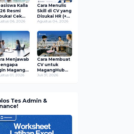
asiswa Kalla
Cara Menulis
26 Resmi
Skill di CV yang
buka! Cek
Disukai HR (+
arat, Jadwal,
ustus 06, 2026
Contoh)
Agustus 04, 2026
ra Daftar,
an
nfaatnya
ra Menjawab
Cara Membuat
Mengapa
CV untuk
gin Magang
MagangHub
 Perusahaan
stus 01, 2026
agar Dilirik
Juli 31, 2026
i?" (+ Contoh
Recruiter
waban)
olos Tes Admin &
inance!