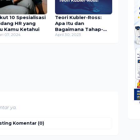
kut 10 Spesialisasi
Teori Kubler-Ross:
Bidang HR yang
Apa Itu dan
lu Kamu Ketahui
Bagaimana Tahap-
ri 07, 2024
tahapnya?
April 30, 2023
tar ya.
sting Komentar (0)