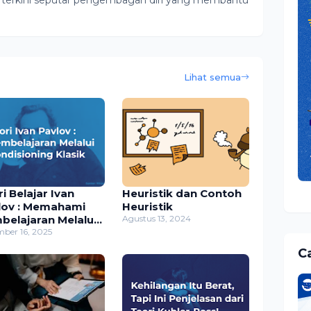
Lihat semua
r Ivan
Heuristik dan Contoh
lov : Memahami
Heuristik
belajaran Melalui
Agustus 13, 2024
gkondisian Klasik
ber 16, 2025
Ca