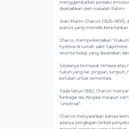
menggambarkan perilaku emosional
disebabkan oleh masalah Rahim.
Jean-Martin Charcot (1825–1893), 
prancis yang memiliki ketertarikan
Charco, memperkenalkan “Hukum H
hysteria di rumah sakit Salpêtrière
seumur hidup yang diwariskan dan 
Gejalanya termasuk tertawa atau m
tubuh yang liar, pingsan, lumpuh
ketulian untuk sementara.
Pada tahun 1882, Charcot menyamp
berbagai ras, Negara maupun zam
“universal”.
Charcot menyarankan bahwa kemiri
adanya pengkajian terkait penyeb
menolak gagasan yang ia berikan.