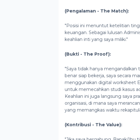
(Pengalaman - The Match):
"Posisi ini menuntut ketelitian ti
keuangan. Sebagai lulusan Administ
keahlian inti yang saya miliki."
(Bukti - The Proof):
"Saya tidak hanya mengandalkan t
benar siap bekerja, saya secara ma
menggunakan digital worksheet Ex
untuk memecahkan studi kasus admi
Keahlian ini juga langsung saya p
organisasi, di mana saya meranca
yang memangkas waktu rekapitulasi 
(Kontribusi - The Value):
"Jika saya bergabung, Bapak/Ibu