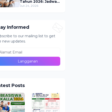
Tahun 2026: Jadwal,
Proses, dan Tips
Juli 24, 2026
Lolos Setiap Tahap
tay Informed
bscribe to our mailing list to get
e new updates.
atest Posts