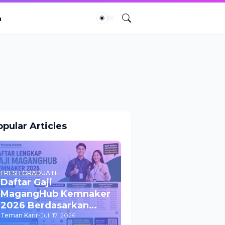
a
pular Articles
FRESH GRADUATE
Daftar Gaji
MagangHub Kemnaker
2026 Berdasarkan
UMK & UMP Seluruh
Teman Karir
-
Juli 17, 2026