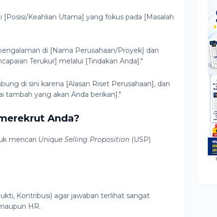
gai [Posisi/Keahlian Utama] yang fokus pada [Masalah
erpengalaman di [Nama Perusahaan/Proyek] dan
capaian Terukur] melalui [Tindakan Anda]."
abung di sini karena [Alasan Riset Perusahaan], dan
lai tambah yang akan Anda berikan]."
 merekrut Anda?
tuk mencari
Unique Selling Proposition
(USP)
i, Kontribusi) agar jawaban terlihat sangat
er maupun HR.