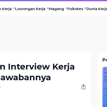
n Kerja
Lowongan Kerja
Magang
Psikotes
Dunia Kerj
Po
n Interview Kerja
Jawabannya
6