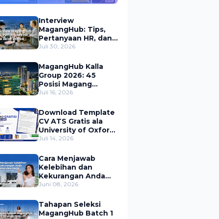
Indonesia
Interview
MagangHub: Tips,
Pertanyaan HR, dan
Cara Lolos Seleksi
Juli 30, 2026
MagangHub Kalla
Group 2026: 45
Posisi Magang
Dibuka
Juli 16, 2026
Download Template
CV ATS Gratis ala
University of Oxford
untuk MagangHub
Juli 14, 2026
2026
Cara Menjawab
Kelebihan dan
Kekurangan Anda
Saat Interview Kerja
Juni 08, 2026
(+ Contoh Jawaban)
Tahapan Seleksi
MagangHub Batch 1