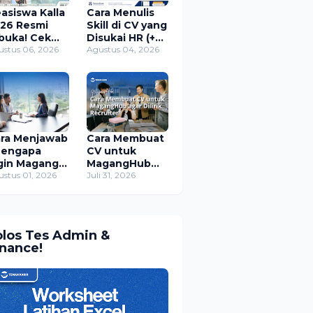
asiswa Kalla
Cara Menulis
26 Resmi
Skill di CV yang
buka! Cek
Disukai HR (+
arat, Jadwal,
ustus 06, 2026
Contoh)
Agustus 04, 2026
ra Daftar,
an
nfaatnya
ra Menjawab
Cara Membuat
Mengapa
CV untuk
gin Magang
MagangHub
 Perusahaan
stus 01, 2026
agar Dilirik
Juli 31, 2026
i?" (+ Contoh
Recruiter
waban)
olos Tes Admin &
inance!