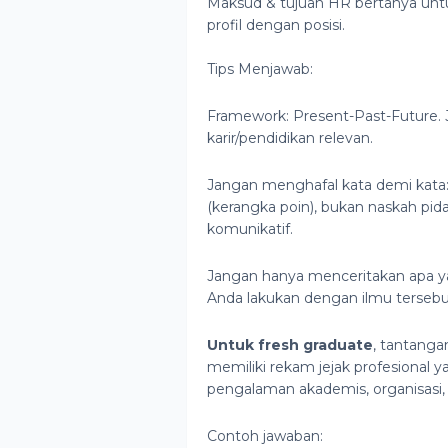
Maksud & tujuan HR bertanya unt
profil dengan posisi.
Tips Menjawab:
Framework: Present-Past-Future. 
karir/pendidikan relevan.
Jangan menghafal kata demi kata:
(kerangka poin), bukan naskah pid
komunikatif.
Jangan hanya menceritakan apa yan
Anda lakukan dengan ilmu tersebu
Untuk fresh graduate
, tantanga
memiliki rekam jejak profesional
pengalaman akademis, organisasi,
Contoh jawaban: