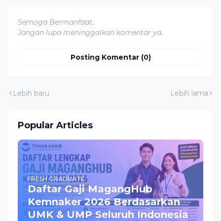
Semoga Bermanfaat..
Jangan lupa meninggalkan komentar ya.
Posting Komentar (0)
Lebih baru
Lebih lama
Popular Articles
FRESH GRADUATE
Daftar Gaji MagangHub
Kemnaker 2026 Berdasarkan
UMK & UMP Seluruh Indonesia