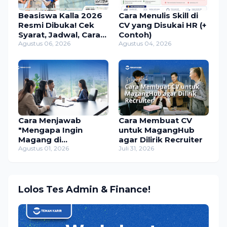
Beasiswa Kalla 2026
Cara Menulis Skill di
Resmi Dibuka! Cek
CV yang Disukai HR (+
Syarat, Jadwal, Cara
Contoh)
Daftar, dan
Agustus 06, 2026
Agustus 04, 2026
Manfaatnya
Cara Menjawab
Cara Membuat CV
"Mengapa Ingin
untuk MagangHub
Magang di
agar Dilirik Recruiter
Perusahaan Ini?" (+
Agustus 01, 2026
Juli 31, 2026
Contoh Jawaban)
Lolos Tes Admin & Finance!