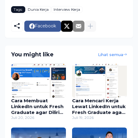
Tags:
Dunia Kerja
Interview Kerja
Facebook
You might like
Lihat semua
Cara Membuat
Cara Mencari Kerja
LinkedIn untuk Fresh
Lewat LinkedIn untuk
Graduate agar Dilirik
Fresh Graduate agar
Recruiter (Panduan
Juli 20, 2026
Cepat Dilirik Recruiter
Juli 19, 2026
Lengkap)