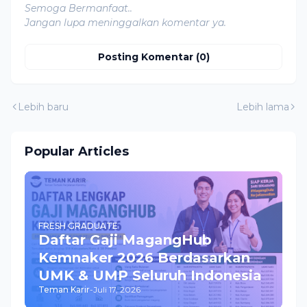
Semoga Bermanfaat..
Jangan lupa meninggalkan komentar ya.
Posting Komentar (0)
Lebih baru
Lebih lama
Popular Articles
FRESH GRADUATE
Daftar Gaji MagangHub
Kemnaker 2026 Berdasarkan
UMK & UMP Seluruh Indonesia
Teman Karir
-
Juli 17, 2026