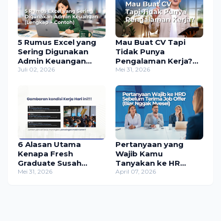
5 Rumus Excel yang
Mau Buat CV Tapi
Sering Digunakan
Tidak Punya
Admin Keuangan
Pengalaman Kerja?
(Lengkap + Contoh)
Juli 02, 2026
Tambahkan 4 Hal Ini
Mei 31, 2026
6 Alasan Utama
Pertanyaan yang
Kenapa Fresh
Wajib Kamu
Graduate Susah
Tanyakan ke HR
Dapat Kerja
Mei 31, 2026
Sebelum Terima Job
April 07, 2026
Offer