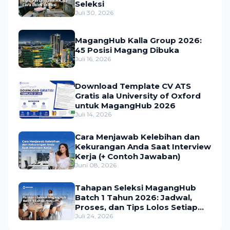
Seleksi
Juli 30, 2026
MagangHub Kalla Group 2026:
45 Posisi Magang Dibuka
Juli 16, 2026
Download Template CV ATS
Gratis ala University of Oxford
untuk MagangHub 2026
Juli 14, 2026
Cara Menjawab Kelebihan dan
Kekurangan Anda Saat Interview
Kerja (+ Contoh Jawaban)
Juni 08, 2026
Tahapan Seleksi MagangHub
Batch 1 Tahun 2026: Jadwal,
Proses, dan Tips Lolos Setiap
Tahap
Juli 24, 2026