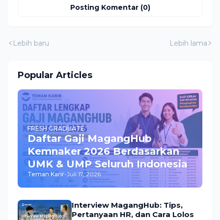
Posting Komentar (0)
Lebih baru
Lebih lama
Popular Articles
FRESH GRADUATE
Daftar Gaji MagangHub
Kemnaker 2026 Berdasarkan
UMK & UMP Seluruh Indonesia
Teman Karir
-
Juli 17, 2026
Interview MagangHub: Tips,
Pertanyaan HR, dan Cara Lolos