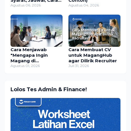
Syarat, Jadwal, Cara
Contoh)
Daftar, dan
Agustus 06, 2026
Agustus 04, 2026
Manfaatnya
Cara Menjawab
Cara Membuat CV
"Mengapa Ingin
untuk MagangHub
Magang di
agar Dilirik Recruiter
Perusahaan Ini?" (+
Agustus 01, 2026
Juli 31, 2026
Contoh Jawaban)
Lolos Tes Admin & Finance!