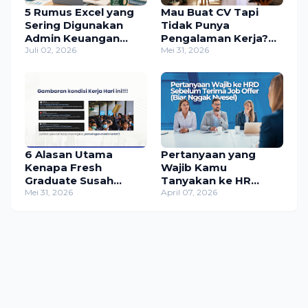
5 Rumus Excel yang
Mau Buat CV Tapi
Sering Digunakan
Tidak Punya
Admin Keuangan
Pengalaman Kerja?
(Lengkap + Contoh)
Juli 02, 2026
Tambahkan 4 Hal Ini
Mei 31, 2026
6 Alasan Utama
Pertanyaan yang
Kenapa Fresh
Wajib Kamu
Graduate Susah
Tanyakan ke HR
Dapat Kerja
Mei 31, 2026
Sebelum Terima Job
April 07, 2026
Offer