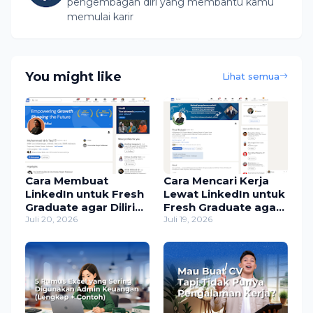
pengembagan diri yang membantu kamu
memulai karir
You might like
Lihat semua
Cara Membuat
Cara Mencari Kerja
LinkedIn untuk Fresh
Lewat LinkedIn untuk
Graduate agar Dilirik
Fresh Graduate agar
Recruiter (Panduan
Juli 20, 2026
Cepat Dilirik Recruiter
Juli 19, 2026
Lengkap)