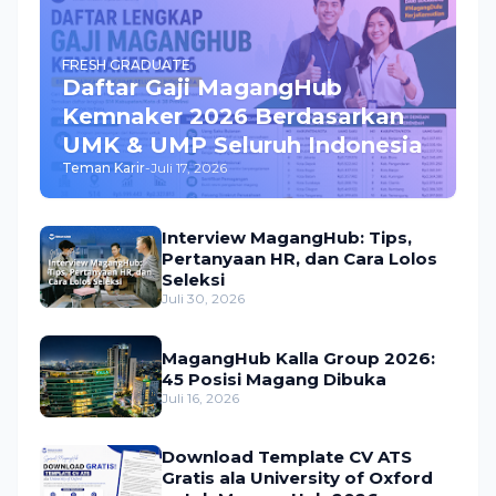
FRESH GRADUATE
Daftar Gaji MagangHub
Kemnaker 2026 Berdasarkan
UMK & UMP Seluruh Indonesia
Teman Karir
-
Juli 17, 2026
Interview MagangHub: Tips,
Pertanyaan HR, dan Cara Lolos
Seleksi
Juli 30, 2026
MagangHub Kalla Group 2026:
45 Posisi Magang Dibuka
Juli 16, 2026
Download Template CV ATS
Gratis ala University of Oxford